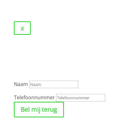
x
Zullen wij jou terugbellen?
Laat hieronder jouw gegevens achter en wij
bellen je zo snel mogelijk terug.
Naam
Telefoonnummer
Bel mij terug